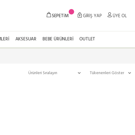
SEPETİM
GİRİŞ YAP
ÜYE OL
LERI
AKSESUAR
BEBE ÜRÜNLERI
OUTLET