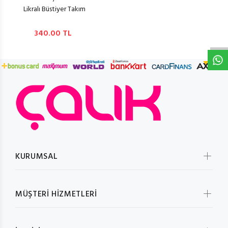
Likralı Büstiyer Takım
W
h
t
s
a
p
p
D
e
s
e
H
a
t
t
340.00 TL
KURUMSAL
MÜŞTERİ HİZMETLERİ