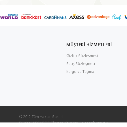
MÜŞTERİ HİZMETLERİ
Gizlilik Sözleşmesi
Satış Sözleşmesi
Kargo ve Taşıma
© 2019 Tüm Hakları Saklıdır.
Bu site WECART E-Ticaret Altyapısı ile hazırlanmıştır.