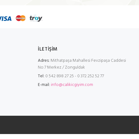
İLETİŞİM
Adres:
Mithatpaşa Mahallesi Fevzipaşa Caddesi
No:7 Merkez / Zonguldak
Tel:
0 542 898 27 25 - 0 372 252 52 77
E-mail:
info@calikicgiyim.com