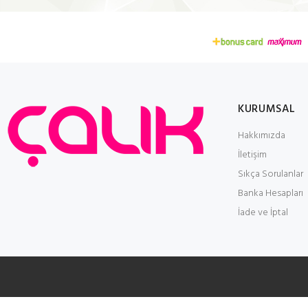
KURUMSAL
Hakkımızda
İletişim
Sıkça Sorulanlar
Banka Hesapları
İade ve İptal