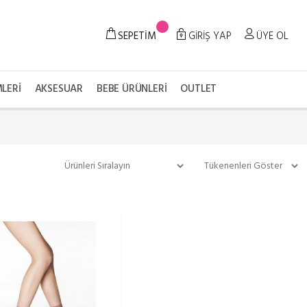
SEPETİM
GİRİŞ YAP
ÜYE OL
LERI
AKSESUAR
BEBE ÜRÜNLERI
OUTLET