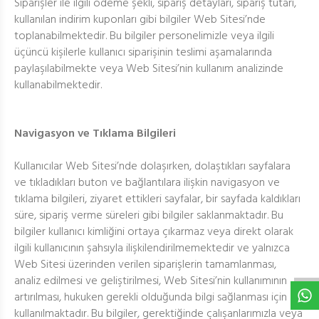
Siparişler ile ilgili ödeme şekli, sipariş detayları, sipariş tutarı,
kullanılan indirim kuponları gibi bilgiler Web Sitesi’nde
toplanabilmektedir. Bu bilgiler personelimizle veya ilgili
üçüncü kişilerle kullanıcı siparişinin teslimi aşamalarında
paylaşılabilmekte veya Web Sitesi’nin kullanım analizinde
kullanabilmektedir.
Navigasyon ve Tıklama Bilgileri
Kullanıcılar Web Sitesi’nde dolaşırken, dolaştıkları sayfalara
ve tıkladıkları buton ve bağlantılara ilişkin navigasyon ve
tıklama bilgileri, ziyaret ettikleri sayfalar, bir sayfada kaldıkları
süre, sipariş verme süreleri gibi bilgiler saklanmaktadır. Bu
bilgiler kullanıcı kimliğini ortaya çıkarmaz veya direkt olarak
W
h
t
s
a
p
p
D
e
s
e
H
a
t
t
ilgili kullanıcının şahsıyla ilişkilendirilmemektedir ve yalnızca
Web Sitesi üzerinden verilen siparişlerin tamamlanması,
analiz edilmesi ve geliştirilmesi, Web Sitesi’nin kullanımının
artırılması, hukuken gerekli olduğunda bilgi sağlanması için
kullanılmaktadır. Bu bilgiler, gerektiğinde çalışanlarımızla veya