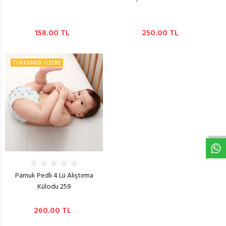
158.00 TL
250.00 TL
TÜKENMEK ÜZERE
W
h
t
s
a
p
p
D
e
s
e
H
a
t
t
Pamuk Pedli 4 Lü Alıştırma
Külodu 259
260.00 TL