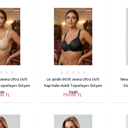
 Jenna Ultra Soft
Le Jardin 9030 Jenna Ultra Soft
New
 Toparlayıcı Sütyen
Kap Kalın Askılı Toparlayıcı Sütyen
St
Ten
Siyah
00 TL
750.00 TL