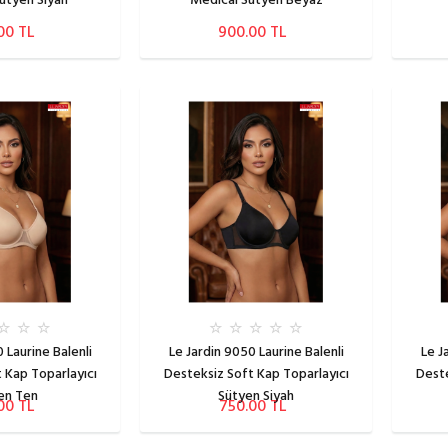
ütyen Siyah
Medical Sütyen Beyaz
00 TL
900.00 TL
 Laurine Balenli
Le Jardin 9050 Laurine Balenli
Le J
 Kap Toparlayıcı
Desteksiz Soft Kap Toparlayıcı
Deste
en Ten
Sütyen Siyah
00 TL
750.00 TL