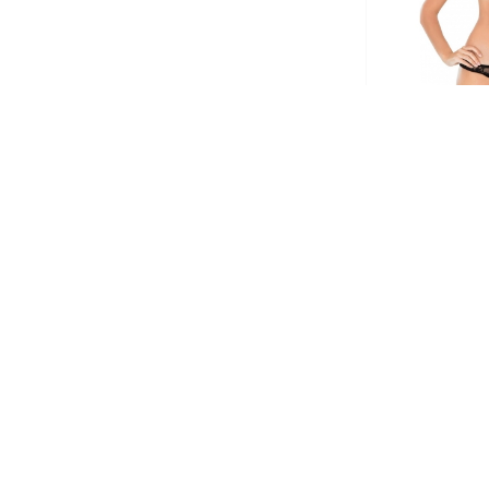
Emay MI 180 Ha
Sütye
612.