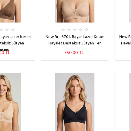
ayan Lazer Kesim
New Bra 6704 Bayan Lazer Kesim
New Br
teksiz Sütyen
Hayalet Desteksiz Sütyen Ten
Hayal
ucino
00 TL
750.00 TL