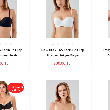
 Kadın Boş Kap
New Bra 7045 Kadın Boş Kap
Emay
Sütyen Siyah
Straples Sütyen Beyaz
Y
00 TL
800.00 TL
TÜKENMEK
ÜZERE