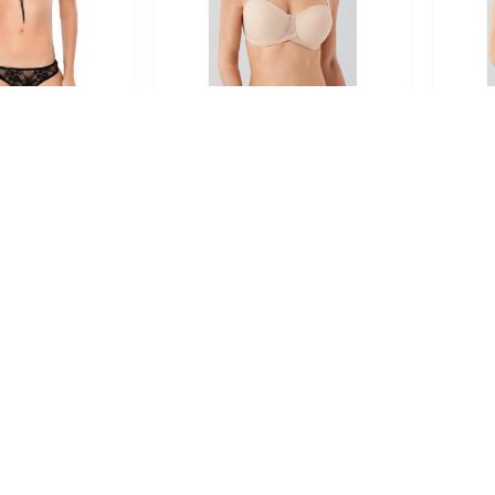
yalet Yapışkanlı
New Bra 7057 Kadın Boş Kap
New
n Siyah
Straples Sütyen Ten
00 TL
800.00 TL