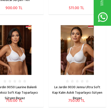
Medical Sütyen Ten
900.00 TL
511.00 TL
ardin 9050 Laurine Balenli
Le Jardin 9030 Jenna Ultra Soft
ksiz Soft Kap Toparlayıcı
Kap Kalın Askılı Toparlayıcı Sütyen
Sütyen Beyaz
Beyaz
750.00 TL
750.00 TL