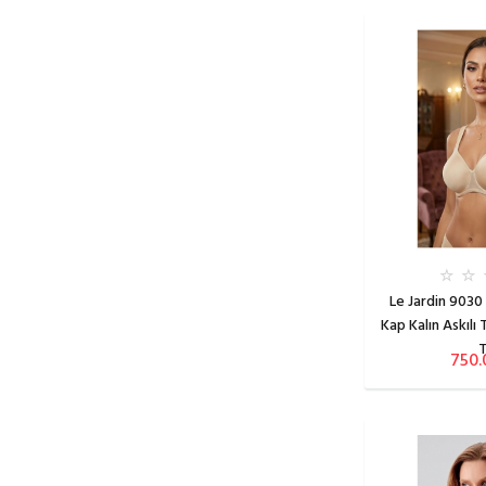
Nbb
115
New Bra
Kaşmir
Night Flight
Gül
Nurteks
Orkide
Katalog Rengi
REFLECTIONS
Capucino
Şahinler
Ten
Cappuccino
Yeni İnci
Le Jardin 9030
Kap Kalın Askılı
750.