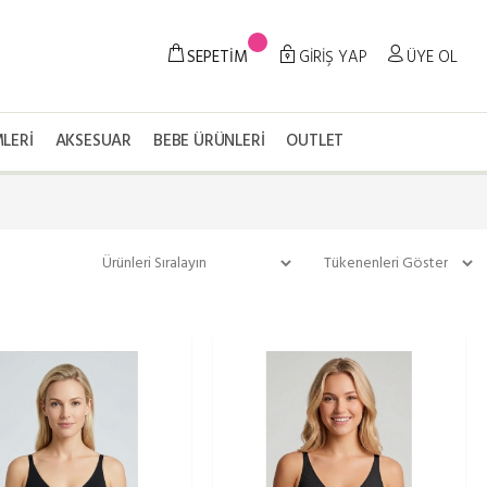
SEPETİM
GİRİŞ YAP
ÜYE OL
LERI
AKSESUAR
BEBE ÜRÜNLERI
OUTLET