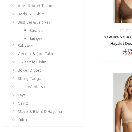
Atlet & Atlet Takım
Body & T-Shirt
Büstiyer & Jartiyer
Büstiyer
New Bra 6704 B
Jartiyer
Hayalet Des
Babydoll
Cap
750.
Gecelik & Şort Takım
Dikişsiz İç Giyim
Boxer & Şort
String-Tanga
Hamile/Lohusa
Tayt
Çeyiz
Mayo & Bikini & Haşema
Külot