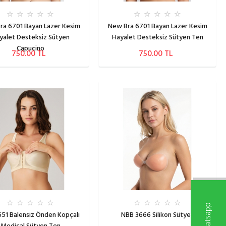
ra 6701 Bayan Lazer Kesim
New Bra 6701 Bayan Lazer Kesim
yalet Desteksiz Sütyen
Hayalet Desteksiz Sütyen Ten
Capucino
750.00 TL
750.00 TL
W
h
a
t
s
a
p
p
D
e
s
t
e
k
H
a
t
t
651 Balensiz Önden Kopçalı
NBB 3666 Silikon Sütyen