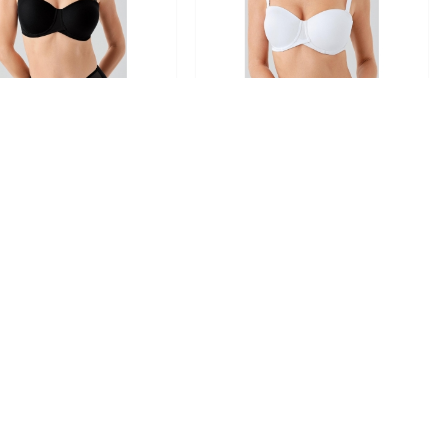
 Bra 7057 Kadın Boş Kap
New Bra 7057 Kadın Boş Kap
Straples Sütyen Siyah
Straples Sütyen Beyaz
800.00 TL
800.00 TL
TÜKENMEK
ÜZERE