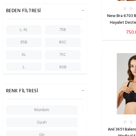
BEDEN FİLTRESİ
New Bra 6703 B
Hayalet Deste
L-XL
75B
750.
85B
80C
XL
75C
L
80B
S
M
RENK FİLTRESİ
70B
105
100
110
Mürdüm
95
90
Siyah
2
S-M
Anıl 3651 Balen
Gri