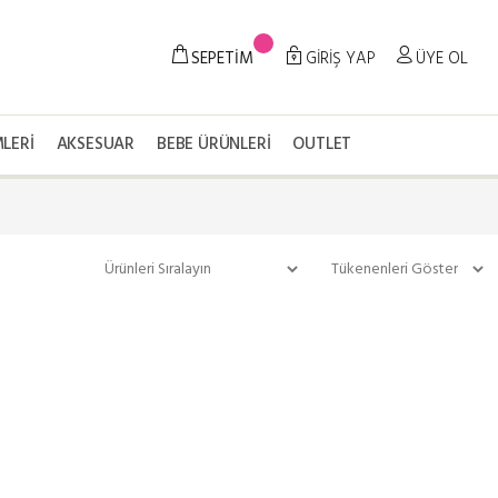
SEPETİM
GİRİŞ YAP
ÜYE OL
LERI
AKSESUAR
BEBE ÜRÜNLERI
OUTLET