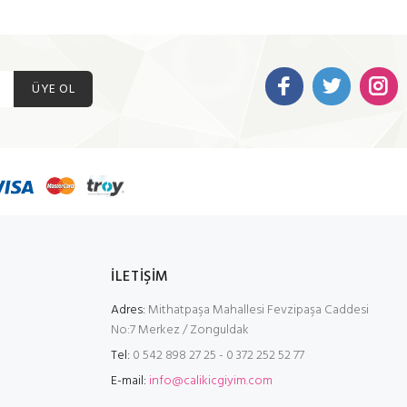
ÜYE OL
İLETİŞİM
Adres:
Mithatpaşa Mahallesi Fevzipaşa Caddesi
No:7 Merkez / Zonguldak
Tel:
0 542 898 27 25 - 0 372 252 52 77
E-mail:
info@calikicgiyim.com